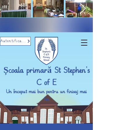
Autentificare prin e-mail
Școala primară St Stephen's
C of E
Un început mai bun pentru un finisaj mai
fin