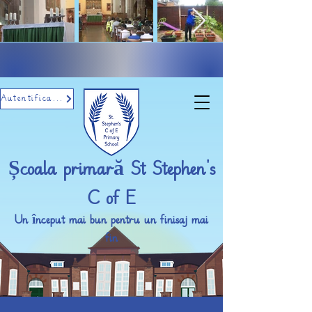
Autentificare prin e-mail
Școala primară St Stephen's
C of E
Un început mai bun pentru un finisaj mai
fin