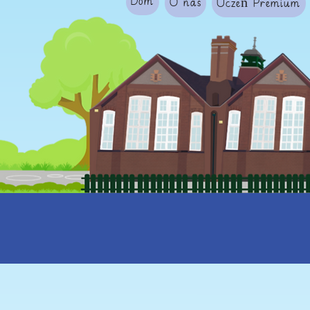
Dom
O nas
Uczeń Premium