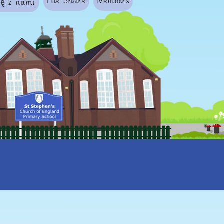
File Share
Members
ię z nami