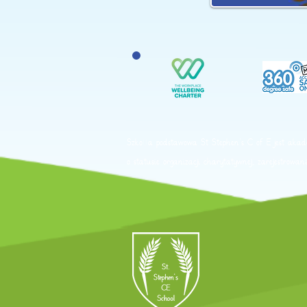
Szkoła podstawowa St Stephen's C of E jest aka
o statusie organizacji charytatywnej, zarejestro