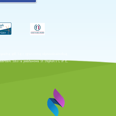
ywatną spółką z ograniczoną odpowiedzialnością,
od adresem Szkoła podstawowa St Stephen's C of E,