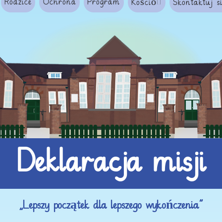
Rodzice
Ochrona
Program
Kościół
Skontaktuj s
Deklaracja misji
„Lepszy początek dla lepszego wykończenia”