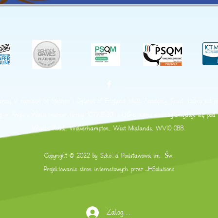
demią w ramach St Stephen's Church of England Multi Academy Trust, która jest pr
waną w Anglii i Walii (numer firmy: 10773530) i której adres siedziby znajduje się p
Woden Road, Wolverhampton, West Midlands, WV10 0BB.
Copyright © 2022 by Szkoła Podstawowa im. Św.
Projektowanie stron internetowych przez
JHSolutions
Zaloguj się