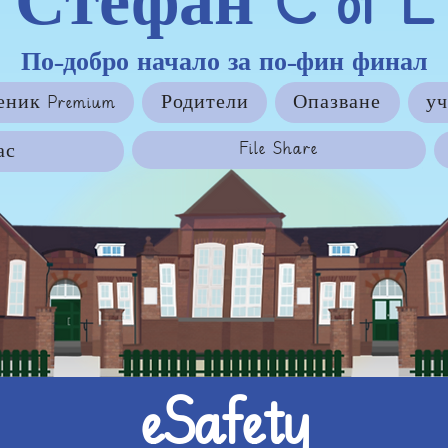
Стефан C of E
По-добро начало за по-фин финал
еник Premium
Родители
Опазване
уч
File Share
ас
eSafety