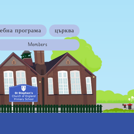
ебна програма
църква
Members