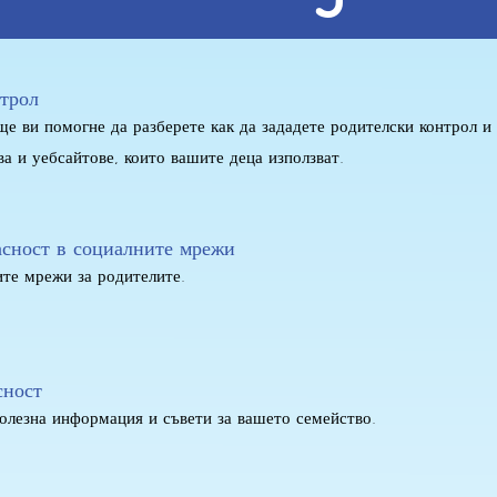
нтрол
е ви помогне да разберете как да зададете родителски контрол и
а и уебсайтове, които вашите деца използват.
асност в социалните мрежи
ите мрежи за родителите.
сност
олезна информация и съвети за вашето семейство.