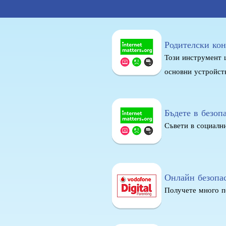
Родителски ко
Този инструмент щ
основни устройств
Бъдете в безоп
Съвети в социалн
Онлайн безопа
Получете много п