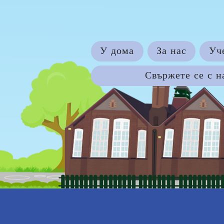
У дома
За нас
Уч
Свържете се с н