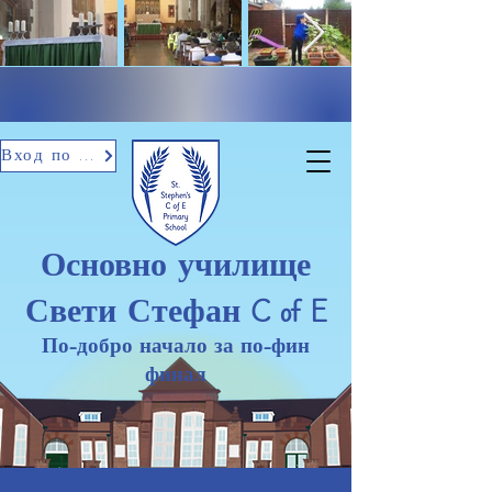
Вход по имейл
Основно училище
Свети Стефан C of E
По-добро начало за по-фин
финал