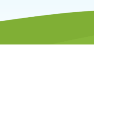
St Stephen's C of E Primary School is 'n Akademie binne St Stephen's
Church of England Multi Academy Trust wat 'n privaat maatskappy is
wat deur waarborg beperk word, met liefdadigheidstatus, geregistreer in