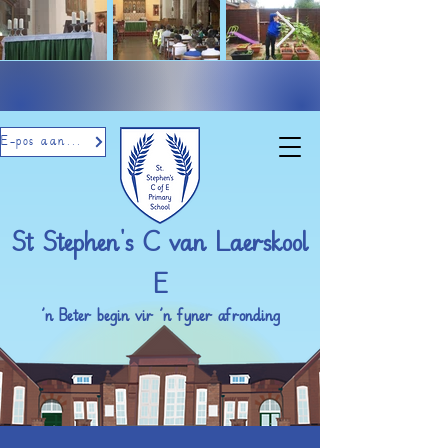
E-pos aanmeld
St Stephen's C van Laerskool
E
’n Beter begin vir ’n fyner afronding