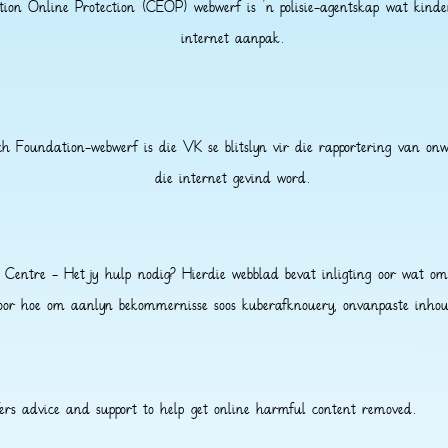
ation Online Protection (CEOP) webwerf is 'n polisie-agentskap wat kind
internet aanpak.
h Foundation-webwerf is die VK se blitslyn vir die rapportering van onw
die internet gevind word.
 Centre - Het jy hulp nodig? Hierdie webblad bevat inligting oor wat om
or hoe om aanlyn bekommernisse soos kuberafknouery, onvanpaste inhou
fers advice and support to help get online harmful content removed.