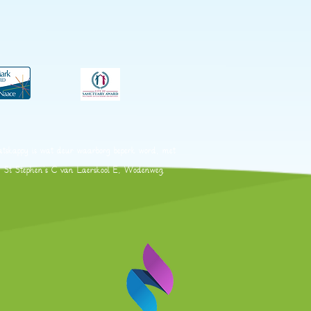
atskappy is wat deur waarborg beperk word, met
by St Stephen's C van Laerskool E, Wodenweg,