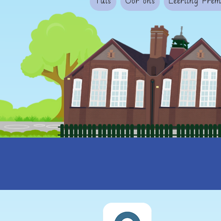
Tuis
Oor ons
Leerling Pre