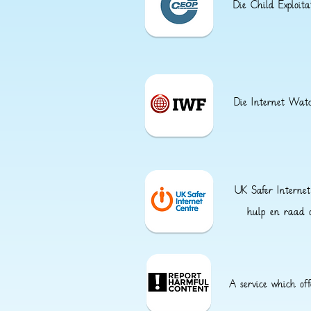
Die Child Exploit
Die Internet Watc
UK Safer Internet
hulp en raad o
A service which of