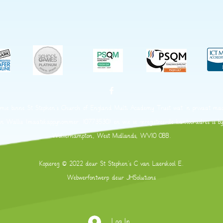
emie binne St Stephen's Church of England Multi Academy Trust wat 'n privaat ma
nd en Wallis (maatskappynommer: 10773530) en wie se geregistreerde kantooradres is 
Wolverhampton, West Midlands, WV10 0BB.
Kopiereg © 2022 deur St Stephen's C van Laerskool E.
Webwerfontwerp deur
JHSolutions
Log In