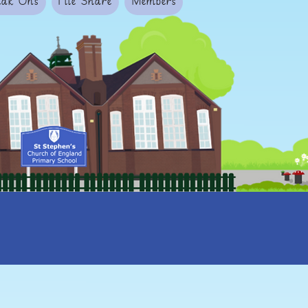
tak Ons
File Share
Members