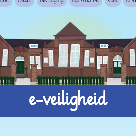
mium
Ouers
Beveiliging
Kurrikulum
Kerk
Kon
e-veiligheid