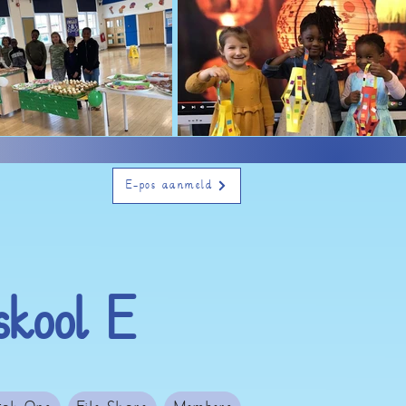
E-pos aanmeld
kool E