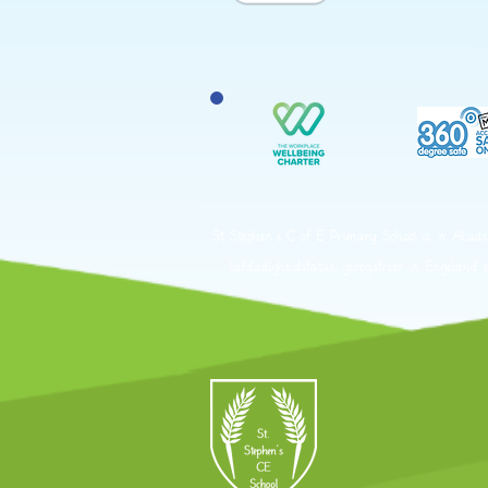
St Stephen's C of E Primary School is 'n Akad
liefdadigheidstatus, geregistreer in Engela