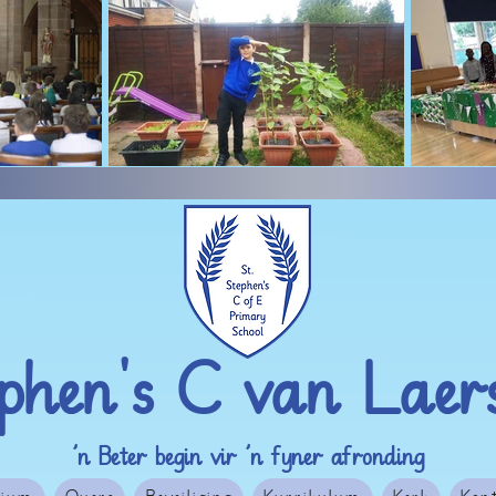
ephen's C van Laers
’n Beter begin vir ’n fyner afronding