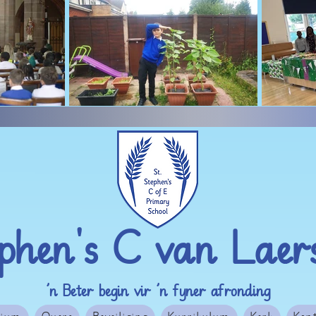
ephen's C van Laers
’n Beter begin vir ’n fyner afronding