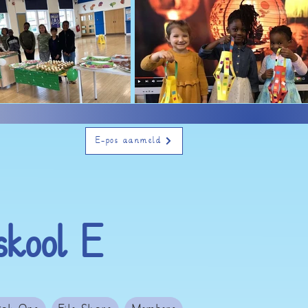
E-pos aanmeld
kool E