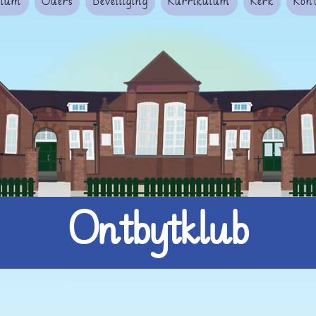
mium
Ouers
Beveiliging
Kurrikulum
Kerk
Kon
Ontbytklub