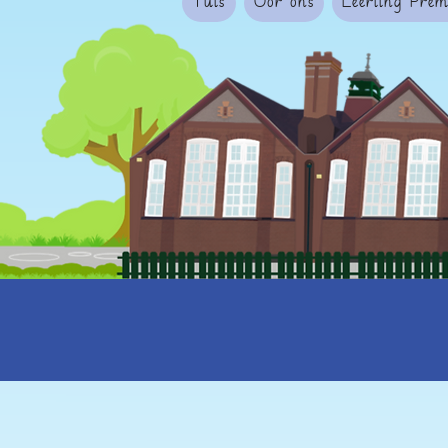
Tuis
Oor ons
Leerling Pre