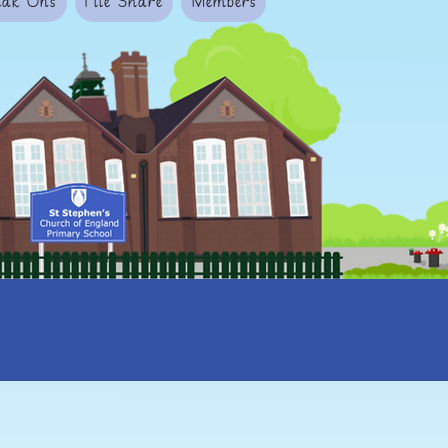
tak Ons
File Share
Members