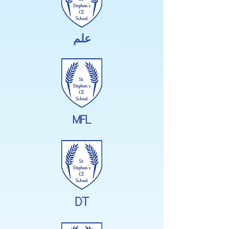
علم
MFL
DT