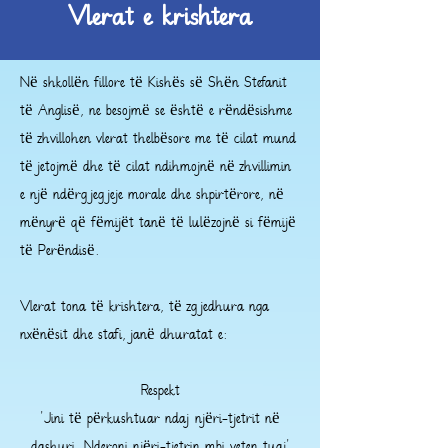
Vlerat e krishtera
Në shkollën fillore të Kishës së Shën Stefanit
të Anglisë, ne besojmë se është e rëndësishme
të zhvillohen vlerat thelbësore me të cilat mund
të jetojmë dhe të cilat ndihmojnë në zhvillimin
e një ndërgjegjeje morale dhe shpirtërore, në
mënyrë që fëmijët tanë të lulëzojnë si fëmijë
të Perëndisë.
Vlerat tona të krishtera, të zgjedhura nga
nxënësit dhe stafi, janë dhuratat e:
Respekt
'Jini të përkushtuar ndaj njëri-tjetrit në