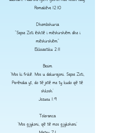
dashuri. Nderoni njëri-tjetrin mbi veten tuaj'
Romakëve 12:10
Dhembshuria
"Sepse Zoti është i mëshirshëm dhe i
mëshirshëm"
Eklisiastiku 2:11
Besim
'Mos ki frikë. Mos u dekurajoni. Sepse Zoti,
Perëndia yt, do të jetë me ty kudo që të
shkosh'
Jozueu 1:9
Toleranca
'Mos gjykoni, që të mos gjykoheni'