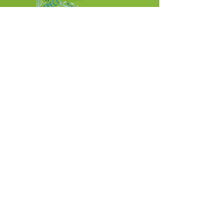
St Stephen's C of E Primary School është një Akademi brenda Kishës së
Shën Stefanit të Anglisë Multi Academy Trust, e cila është një kompani
private e kufizuar me garanci, me status bamirësie, e regjistruar në
Angli dhe Uells (numri i kompanisë:
10773530)
dhe adresa e zyrës së