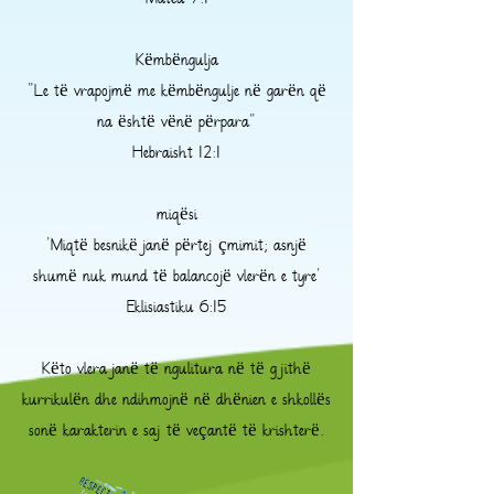
Mateu 7:1
Këmbëngulja
"Le të vrapojmë me këmbëngulje në garën që
na është vënë përpara"
Hebraisht 12:1
miqësi
'Miqtë besnikë janë përtej çmimit; asnjë
shumë nuk mund të balancojë vlerën e tyre'
Eklisiastiku 6:15
Këto vlera janë të ngulitura në të gjithë
kurrikulën dhe ndihmojnë në dhënien e shkollës
sonë karakterin e saj të veçantë të krishterë.