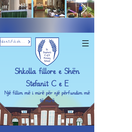
Identifikohu me email
Shkolla fillore e Shën
Stefanit C e E
Një fillim më i mirë për një përfundim më
të mirë