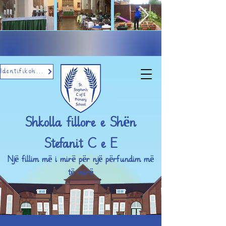
Identifikohu me email
Shkolla fillore e Shën
Stefanit C e E
Një fillim më i mirë për një përfundim më
të mirë