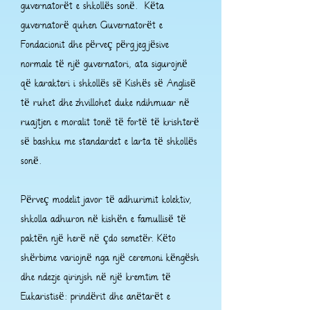
guvernatorët e shkollës sonë. Këta
guvernatorë quhen Guvernatorët e
Fondacionit dhe përveç përgjegjësive
normale të një guvernatori, ata sigurojnë
që karakteri i shkollës së Kishës së Anglisë
të ruhet dhe zhvillohet duke ndihmuar në
ruajtjen e moralit tonë të fortë të krishterë
së bashku me standardet e larta të shkollës
sonë.
Përveç modelit javor të adhurimit kolektiv,
shkolla adhuron në kishën e famullisë të
paktën një herë në çdo semetër. Këto
shërbime variojnë nga një ceremoni këngësh
dhe ndezje qirinjsh në një kremtim të
Eukaristisë: prindërit dhe anëtarët e