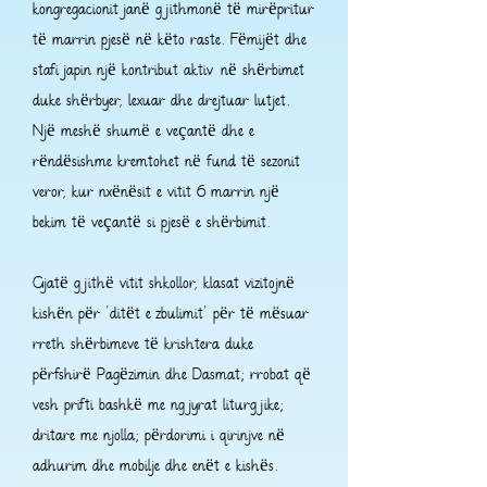
kongregacionit janë gjithmonë të mirëpritur
të marrin pjesë në këto raste. Fëmijët dhe
stafi japin një kontribut aktiv në shërbimet
duke shërbyer, lexuar dhe drejtuar lutjet.
Një meshë shumë e veçantë dhe e
rëndësishme kremtohet në fund të sezonit
veror, kur nxënësit e vitit 6 marrin një
bekim të veçantë si pjesë e shërbimit.
Gjatë gjithë vitit shkollor, klasat vizitojnë
kishën për 'ditët e zbulimit' për të mësuar
rreth shërbimeve të krishtera duke
përfshirë Pagëzimin dhe Dasmat; rrobat që
vesh prifti bashkë me ngjyrat liturgjike;
dritare me njolla; përdorimi i qirinjve në
adhurim dhe mobilje dhe enët e kishës.