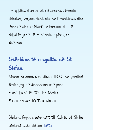
Të gjitha shërbimet reklamohen brenda
shkollës, veçanërisht ato në Krishtlindje dhe
Pashkë dhe anëtarët e komunitetit të
shkollës janë të mirëpritur për çdo
shërbim.
Shërbime të rregullta në St
Stefan
Mesha Solemne e së dielës 11:00 (në çerdhe)
(kafe/çaj në dispozicion më pas)
E mërkurë 19:00 Tha Mesha
E shtuna ora 10 Tha Mesha
Shikoni faqen e internetit të Kishës së Shën
Stefanit duke klikuar
këtu
.