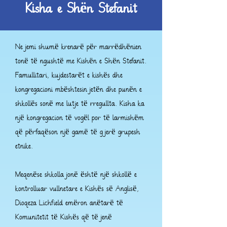
Kisha e Shën Stefanit
Ne jemi shumë krenarë për marrëdhënien
tonë të ngushtë me Kishën e Shën Stefanit.
Famullitari, kujdestarët e kishës dhe
kongregacioni mbështesin jetën dhe punën e
shkollës sonë me lutje të rregullta. Kisha ka
një kongregacion të vogël por të larmishëm
që përfaqëson një gamë të gjerë grupesh
etnike.
Meqenëse shkolla jonë është një shkollë e
kontrolluar vullnetare e Kishës së Anglisë,
Dioqeza Lichfield emëron anëtarë të
Komunitetit të Kishës që të jenë