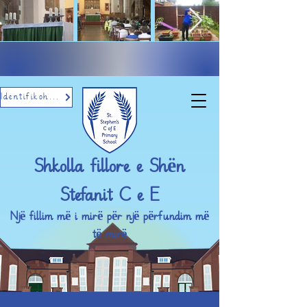
Identifikohu me email
Shkolla fillore e Shën
Stefanit C e E
Një fillim më i mirë për një përfundim më
të mirë