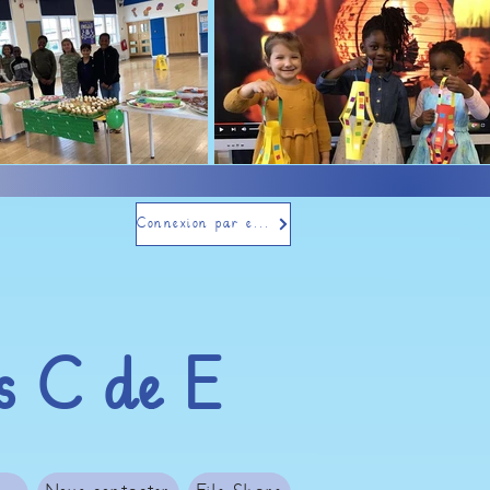
Connexion par e-mail
's C de E