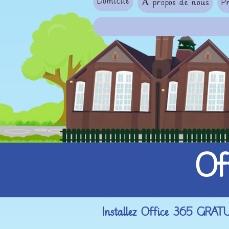
Domicile
À propos de nous
P
Of
Installez Office 365 GRA