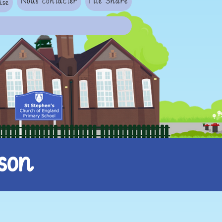
Nous contacter
File Share
ise
son