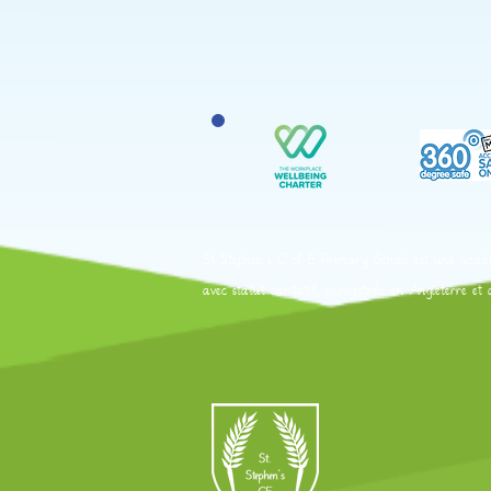
St Stephen's C of E Primary School est une acadé
avec statut caritatif, enregistrée en Angleterre 