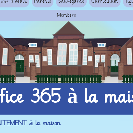
Parents
Sauvegarde
Curriculum
rime d'élève
Égl
Members
fice 365 à la mai
TUITEMENT à la maison