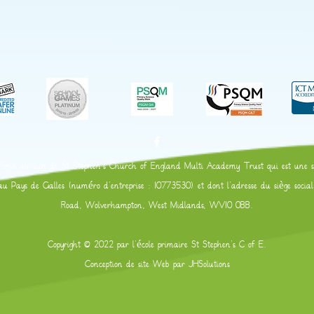
mie au sein de St Stephen's Church of England Multi Academy Trust qui est une soci
et au Pays de Galles (numéro d'entreprise : 10773530) et dont l'adresse du siège soci
Road, Wolverhampton, West Midlands, WV10 0BB.
Copyright © 2022 par l'école primaire St Stephen's C of E.
Conception de site Web par
JHSolutions