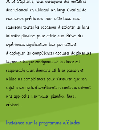
À St Stephen's, nous enseignons des matières
discrètement en utilisant un large éventail de
ressources précieuses. Sur cette base, nous
saisissons toutes les occasions d'exploiter les liens
interdisciplinaires pour offrir aux élèves des
expériences significatives leur permettant
d'appliquer les compétences acquises de plusieurs
façons. Chaque enseignant de la classe est
responsable d'un domaine lié à sa passion et
utilise ses compétences pour s'assurer que son
sujet a un cycle d'amélioration continue suivant
une approche «surveiller, planifier, faire,
réviser».
Incidence sur le programme d'études